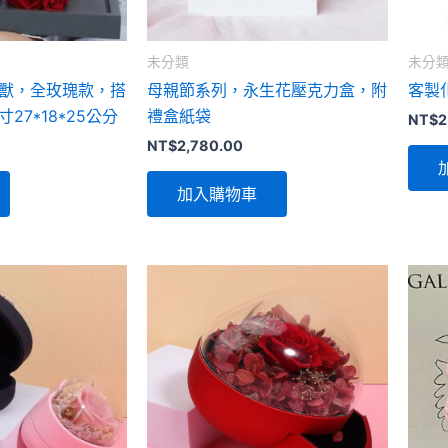
可
在
未分類
未分
產
獸，全玫瑰款，搭
母親節系列，永生花壓克力盒，附
客製
品
27*18*25公分
禮盒紙袋
NT$
2
頁
NT$
2,780.00
面
選
加入購物車
擇
選
項
此
此
產
產
品
品
有
有
多
多
種
種
款
款