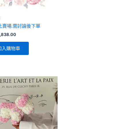
類
化賣場.需討論後下單
,838.00
加入購物車
此
產
品
有
多
種
款