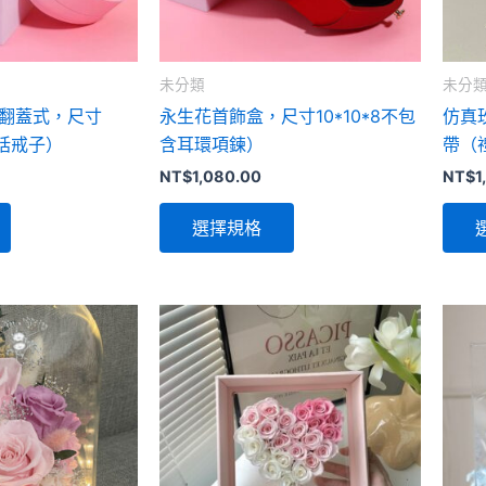
式。
式。
可
可
在
在
未分類
未分
產
產
翻蓋式，尺寸
永生花首飾盒，尺寸10*10*8不包
仿真
品
品
包括戒子）
含耳環項鍊）
帶（
頁
頁
NT$
1,080.00
NT$
1
面
面
選
選
選擇規格
擇
擇
選
選
項
項
此
產
品
有
多
種