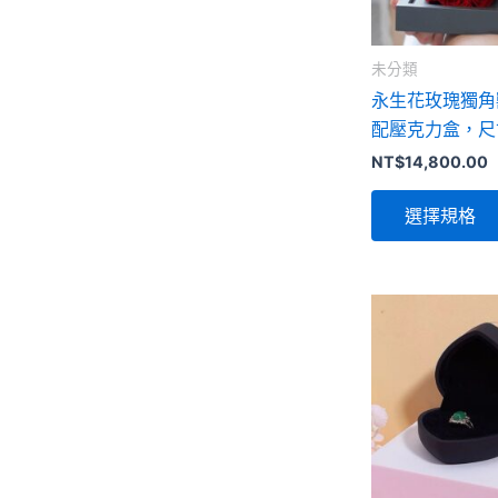
未分類
永生花玫瑰獨角
配壓克力盒，尺寸
NT$
14,800.00
選擇規格