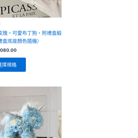
式。
可
在
類
產
玫瑰，可愛布丁狗，附禮盒緞
品
禮盒底座顏色隨機）
頁
,080.00
面
選
選擇規格
擇
選
項
此
產
品
有
多
種