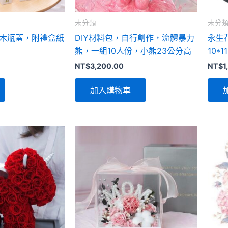
可
在
未分類
未分
產
木瓶蓋，附禮盒紙
DIY材料包，自行創作，流體暴力
永生
品
熊，一組10人份，小熊23公分高
10*11
頁
NT$
3,200.00
NT$
1
面
選
加入購物車
擇
選
項
此
產
品
有
多
種
款
式。