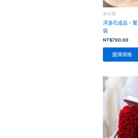
未分類
浮游花成品，實
袋
NT$
790.00
選擇規格