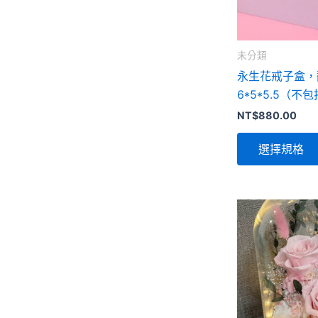
未分類
永生花戒子盒，
6*5*5.5（不
NT$
880.00
選擇規格