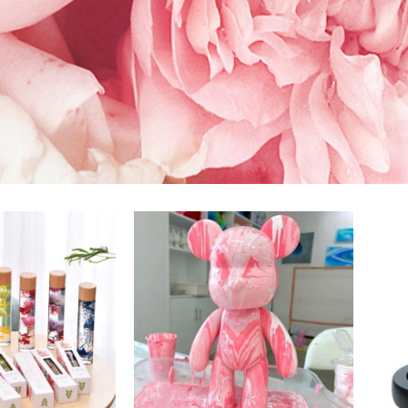
此
產
品
有
多
種
款
式。