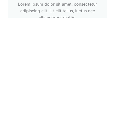
Lorem ipsum dolor sit amet, consectetur
adipiscing elit. Ut elit tellus, luctus nec
ullamcorper mattis.
Free Shipping
Lorem ipsum dolor sit amet, consectetur
adipiscing elit. Ut elit tellus, luctus nec
ullamcorper mattis.
Money Back