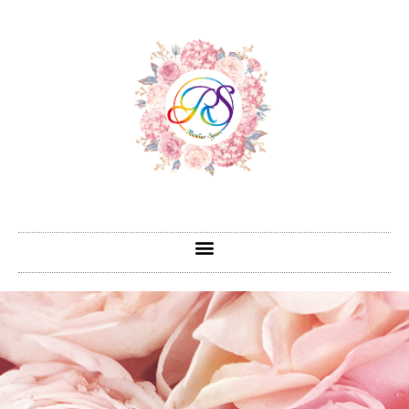
跳
至
主
要
內
容