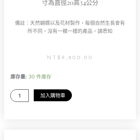
寸為直徑20高34公分
備註：天然蝴蝶以及花材製作，每個自然生長會有
所不同，沒有一模一樣的產品，請悉知
NT$
9,800.00
蝴
庫存量:
30 件庫存
蝶
標
本
加入購物車
&
永
生
花
，
大
藍