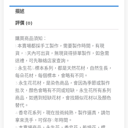
閃
蝶，
描述
玻
璃
評價 (0)
罩
尺
寸
購買商品須知：
為
1:本賣場都採手工製作，需要製作時間，有現
直
貨，3天內可出貨，無現貨得排單製作，如急需
徑
20
送禮，可先聯絡店家查詢。
高
2:永生花&標本系列，都是天然花材，自然生長，
34
每朵花材，每個標本，會略有不同。
公
分
3:永生花花材，是染色商品，會因為季節或製作
數
批次，顏色會略有不同或短缺，永生花所有系列
量
商品，如遇到短缺花材，會找類似花材以及顏色
替代。
4:香皂花系列，現在技術純熟，製作逼真，請勿
拿來洗手，可保存5年時間。