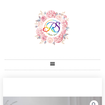
跳
至
主
要
內
容