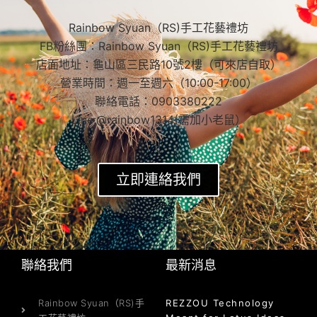
Rainbow Syuan（RS)手工花藝禮坊
FB粉絲團：Rainbow Syuan（RS)手工花藝禮坊
店面地址：龜山區三民路10號2樓（可來店自取）
營業時間：週一至週六（10:00-17:00）
聯絡電話：0903380222
Line:@rainbow1314(需加小老鼠）
立即連絡我們
聯絡我們
最新消息
Rainbow Syuan（RS)手
REZZOU Technology